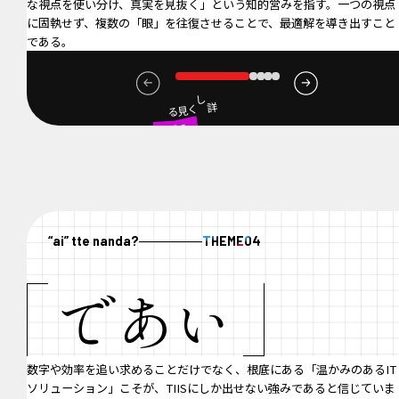
な視点を使い分け、真実を見抜く」という知的営みを指す。一つの視点
に固執せず、複数の「眼」を往復させることで、最適解を導き出すこと
である。
詳しく見る
01
ユーザーの
視点に立つ
“ai” tte nanda?
THEME
04
であい
数字や効率を追い求めることだけでなく、根底にある「温かみのあるIT
ソリューション」こそが、TIISにしか出せない強みであると信じていま