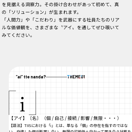
を見据える洞察力。その掛け合わせがあって初めて、真
の「ソリューション」が生まれます。
「人間力」や「こだわり」を武器にする社員たちのリア
ルな価値観を、さまざまな〝アイ〟を通してぜひ覗いて
みてください。
“ai” tte nanda?
THEME
01
i
【アイ】〔名〕（個 / 自己 / 接続 / 影響 / 無限・・・）
【語法】TIISにおける「i」とは、単なる「個」の存在を指すのではな
い。自律した個が影響し合い、無限の可能性へ向かって響き合う状態を