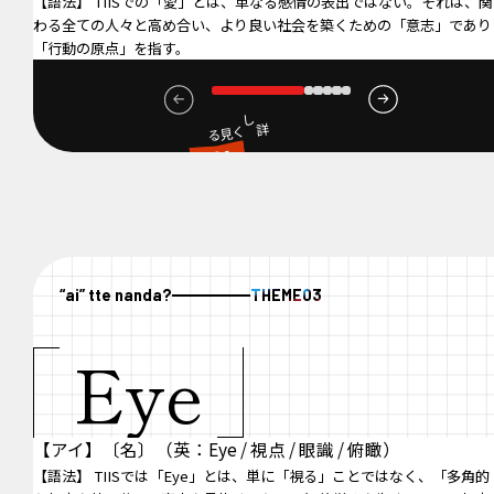
【語法】 TIISでの「愛」とは、単なる感情の表出ではない。それは、関
わる全ての人々と高め合い、より良い社会を築くための「意志」であり
「行動の原点」を指す。
詳しく見る
01
顧客愛
“ai” tte nanda?
THEME
03
Eye
【アイ】〔名〕（英：Eye / 視点 / 眼識 / 俯瞰）
【語法】 TIISでは「Eye」とは、単に「視る」ことではなく、「多角的