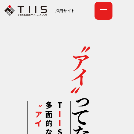
採用サイト
〝アイ〟
多面的な
T
II