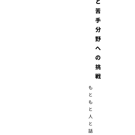
と
苦
手
分
野
へ
の
挑
戦
も
と
も
と
人
と
話