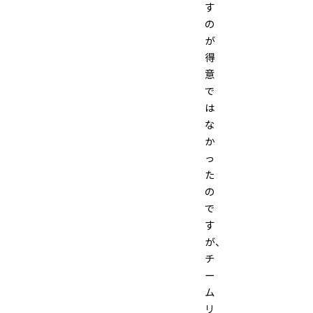
す
の
が
得
意
で
は
な
か
っ
た
の
で
す
が、
チ
ー
ム
リ