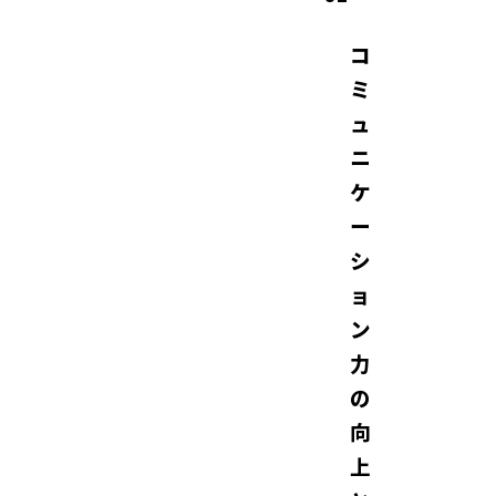
コ
ミ
ュ
ニ
ケ
ー
シ
ョ
ン
力
の
向
上