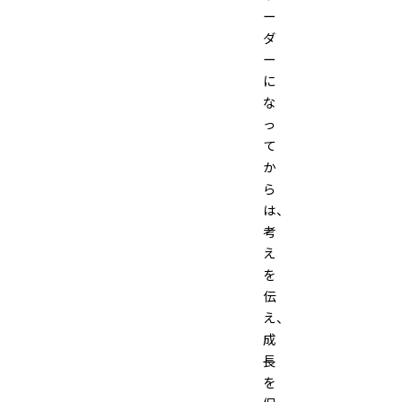
ー
ダ
ー
に
な
っ
て
か
ら
は、
考
え
を
伝
え、
成
長
を