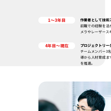
1〜3年目
作業者として技術
前職での経験を活
メラやレーザース
4年目〜現在
プロジェクトリー
チームメンバー3
導から人材育成ま
を推進。